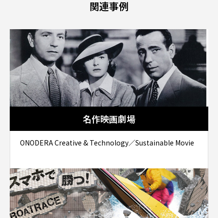
関連事例
名作映画劇場
ONODERA Creative & Technology／Sustainable Movie