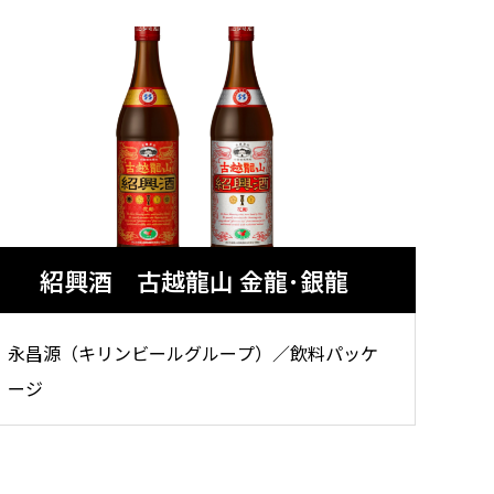
紹興酒 古越龍山 金龍･銀龍
永昌源（キリンビールグループ）／飲料パッケ
ージ