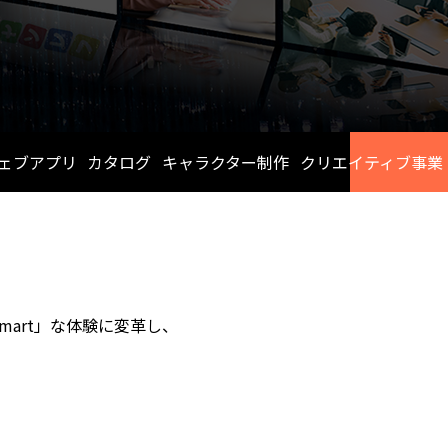
ェブアプリ
カタログ
キャラクター制作
クリエイティブ事業
トップページ掲載
ネットワークソリューション
パッケージ
業
情報誌
書籍
臨床検査システム事業
通販・ダイレクト
で「Smart」な体験に変革し、