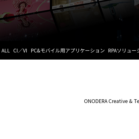
ALL
CI／VI
PC&モバイル用アプリケーション
RPAソリュー
グラフィック広告
サスティナブルムービーコンテンツ
シ
マス広告・OOH・ルートメディア
ムービー／CM
モバイル
ONODERA Creativ